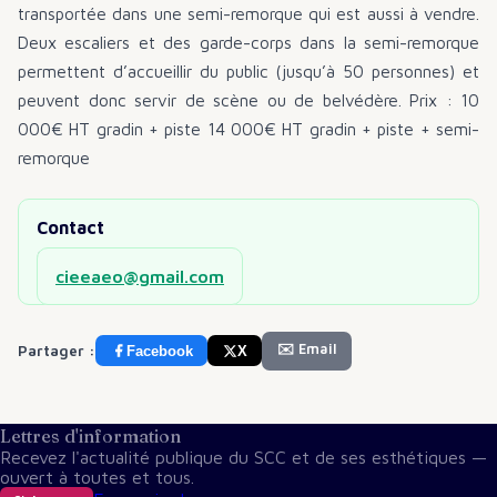
transportée dans une semi-remorque qui est aussi à vendre.
Deux escaliers et des garde-corps dans la semi-remorque
permettent d’accueillir du public (jusqu’à 50 personnes) et
peuvent donc servir de scène ou de belvédère. Prix : 10
000€ HT gradin + piste 14 000€ HT gradin + piste + semi-
remorque
Contact
CAILLAT Laure
cieeaeo@gmail.com
✉️ Email
Partager :
Facebook
X
Lettres d'information
Recevez l'actualité publique du SCC et de ses esthétiques —
ouvert à toutes et tous.