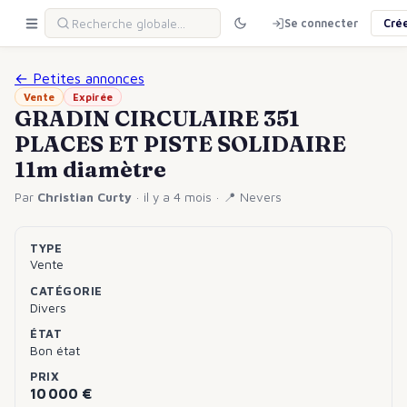
Se connecter
Cré
← Petites annonces
Vente
Expirée
GRADIN CIRCULAIRE 351
PLACES ET PISTE SOLIDAIRE
11m diamètre
Par
Christian
Curty
·
il y a 4 mois
· 📍
Nevers
TYPE
Vente
CATÉGORIE
Divers
ÉTAT
Bon état
PRIX
10 000 €