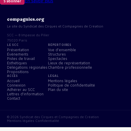
En savoir plus
S'abonner
compagnies.org
Le site du Syndicat des Cirques et Compagnies de Création
SCC — 8 Impasse du Pilier
75020 Paris
LE SCC
RÉPERTOIRES
Présentation
Vue d'ensemble
Événements
Structures
Pistes de travail
Spectacles
Esthétiques
Lieux de représentation
Délégations régionales
Chambre professionnelle
Propositions
ACCÈS
LÉGAL
Accueil
Mentions légales
Connexion
Politique de confidentialité
Adhérer au SCC
Plan du site
Lettres d'information
Contact
©
2026
Syndicat des Cirques et Compagnies de Création
·
Mentions légales
·
Confidentialité